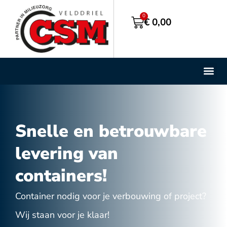
0
€
0,00
Containe
BigBag S
Snelle en betrouwbare
levering van
containers!
Container nodig voor je verbouwing of project?
Wij staan voor je klaar!