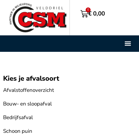
0
€
0,00
Containe
BigBag S
Kies je afvalsoort
Afvalstoffenoverzicht
Bouw- en sloopafval
Bedrijfsafval
Schoon puin