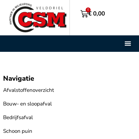
0
€
0,00
Containe
BigBag S
Navigatie
Afvalstoffenoverzicht
Bouw- en sloopafval
Bedrijfsafval
Schoon puin