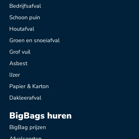
Bedrijfsafval
Schoon puin
Houtafval
Groen en snoeiafval
Grof vuil
Asbest
IJzer
Papier & Karton
Dakleerafval
BigBags huren
BigBag prijzen
Afvalsoorten