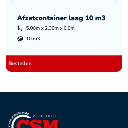
Afzetcontainer laag 10 m3
5.00m x 2.30m x 0.9m
B
10 m3
Bestellen